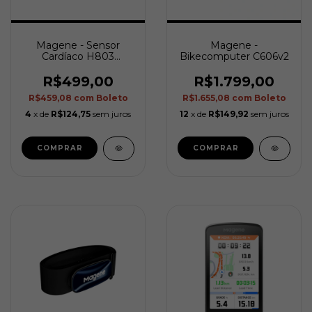
Magene - Sensor
Magene -
Cardíaco H803
Bikecomputer C606v2
(Braçadeira)
R$499,00
R$1.799,00
R$459,08
com
Boleto
R$1.655,08
com
Boleto
4
x de
R$124,75
sem juros
12
x de
R$149,92
sem juros