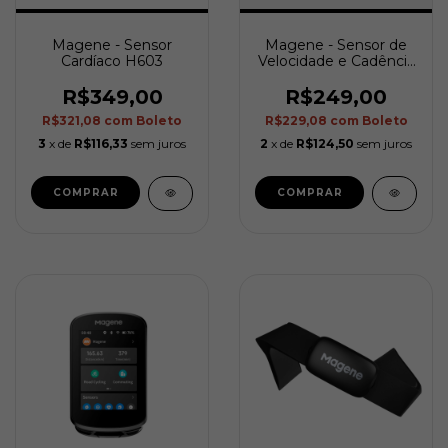
Magene - Sensor
Magene - Sensor de
Cardíaco H603
Velocidade e Cadência
S314
R$349,00
R$249,00
R$321,08
com
Boleto
R$229,08
com
Boleto
3
x de
R$116,33
sem juros
2
x de
R$124,50
sem juros
COMPRAR