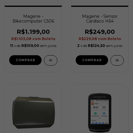
Magene -
Magene - Sensor
Bikecomputer C506
Cardíaco H64
R$1.199,00
R$249,00
R$1.103,08
com
Boleto
R$229,08
com
Boleto
11
x de
R$109,00
sem juros
2
x de
R$124,50
sem juros