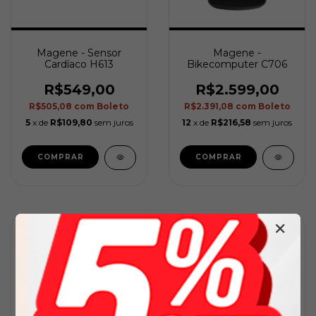
Magene - Sensor
Magene -
Cardíaco H613
Bikecomputer C706
R$549,00
R$2.599,00
R$505,08
com
Boleto
R$2.391,08
com
Boleto
5
x de
R$109,80
sem juros
12
x de
R$216,58
sem juros
✕