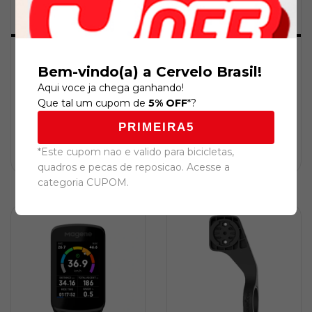
Magene - Cinta para
Suporte GPS Magene
Bem-vindo(a) a Cervelo Brasil!
H603
Integrado
Aqui voce ja chega ganhando!
R$179,00
R$149,00
Que tal um cupom de
5% OFF
*?
R$164,68
com
Boleto
R$137,08
com
Boleto
PRIMEIRA5
*Este cupom nao e valido para bicicletas,
quadros e pecas de reposicao. Acesse a
categoria CUPOM.