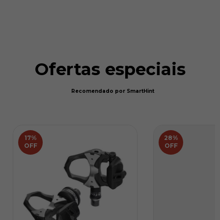
Ofertas especiais
Recomendado por SmartHint
17
%
28
%
OFF
OFF