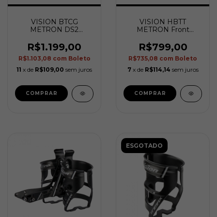
VISION BTCG
VISION HBTT
METRON DS2
METRON Front
Drinking System
Hydration System
V0245 B2
R$1.199,00
R$799,00
R$1.103,08
com
Boleto
R$735,08
com
Boleto
11
x de
R$109,00
sem juros
7
x de
R$114,14
sem juros
ESGOTADO