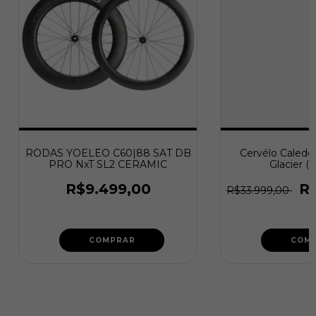
RODAS YOELEO C60|88 SAT DB
Cervélo Caledon
PRO NxT SL2 CERAMIC
Glacier (
R$9.499,00
R
R$33.999,00
COMPRAR
COM