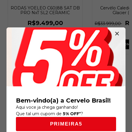
RODAS YOELEO C60|88 SAT DB
Cervélo Caledon
PRO NxT SL2 CERAMIC
Glacier (
R$9.499,00
R
R$33.999,00
✕
COMPRAR
COM
Lançamentos
Bem-vindo(a) a Cervelo Brasil!
Aqui voce ja chega ganhando!
Recomendado por SmartHint
Que tal um cupom de
5% OFF
*?
PRIMEIRA5