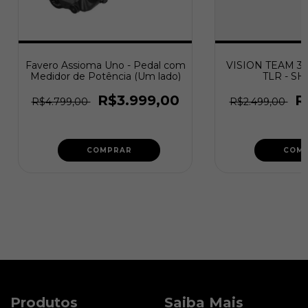
Favero Assioma Uno - Pedal com
VISION TEAM 30 
Medidor de Potência (Um lado)
TLR - S
R$3.999,00
R
R$4.799,00
R$2.499,00
COMPRAR
COM
Produtos
Saiba Mais