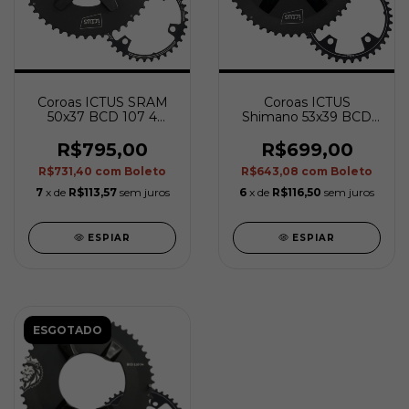
Coroas ICTUS SRAM
Coroas ICTUS
50x37 BCD 107 4
Shimano 53x39 BCD
Furos (Para Rival)
110 4 Furos (Para 105)
R$795,00
R$699,00
R$731,40
com
Boleto
R$643,08
com
Boleto
7
x de
R$113,57
sem juros
6
x de
R$116,50
sem juros
ESPIAR
ESPIAR
ESGOTADO