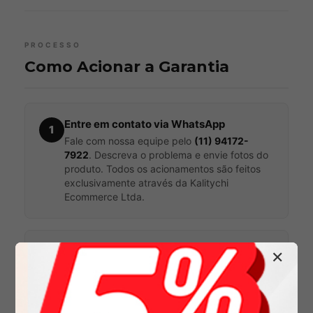
PROCESSO
Como Acionar a Garantia
Entre em contato via WhatsApp
1
Fale com nossa equipe pelo
(11) 94172-
7922
. Descreva o problema e envie fotos do
produto. Todos os acionamentos são feitos
exclusivamente através da Kalitychi
Ecommerce Ltda.
Apresente o comprovante de compra
✕
2
original
Tenha em mãos a nota fiscal emitida pela
Kalitychi Ecommerce Ltda e fotos detalhadas
do problema. Produtos adquiridos fora da