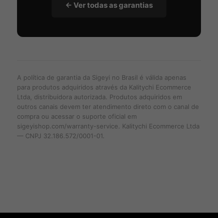
← Ver todas as garantias
A política de garantia da Sigeyi no Brasil é válida apenas
para produtos adquiridos através da Kalitychi Ecommerce
Ltda, distribuidora autorizada. Produtos adquiridos em
outros canais devem ter atendimento direto com o canal de
compra ou acessar o suporte oficial em
sigeyishop.com/warranty-service
. Kalitychi Ecommerce Ltda
— CNPJ 32.186.572/0001-01.