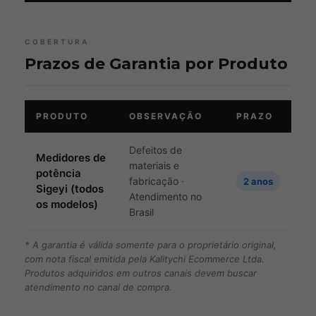
COBERTURA
Prazos de Garantia por Produto
PRODUTO
OBSERVAÇÃO
PRAZO
Defeitos de
Medidores de
materiais e
potência
fabricação ·
2 anos
Sigeyi (todos
Atendimento no
os modelos)
Brasil
* A garantia é válida somente para o proprietário original,
com nota fiscal emitida pela Kalitychi Ecommerce Ltda.
Produtos adquiridos em outros canais devem buscar
atendimento no canal de compra.