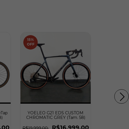
15
%
28
%
OFF
OFF
eTap
YOELEO G21 EDS CUSTOM
VISION TEAM
8)
CHROMATIC GREY (Tam. 58)
TLR
,00
R$16.999,00
R$19.999,00
R$2.499,0