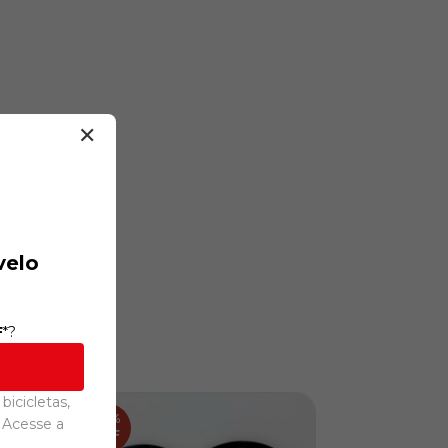
✕
velo
F
*?
bicicletas,
28
%
20
%
 Acesse a
OFF
OFF