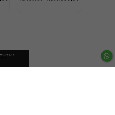
 de compra.
Hint
18
%
20
%
OFF
OFF