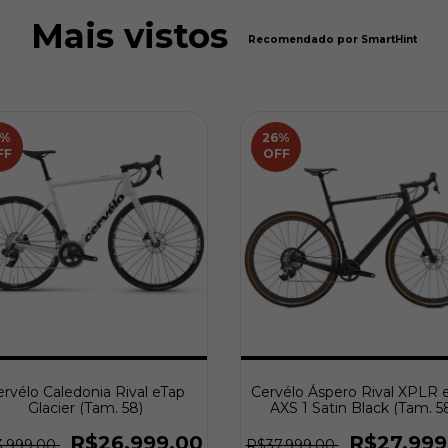
Mais vistos
Recomendado por SmartHint
%
26
%
FF
OFF
rvélo Caledonia Rival eTap
Cervélo Áspero Rival XPLR 
Glacier (Tam. 58)
AXS 1 Satin Black (Tam. 5
R$26.999,00
R$27.999
3.999,00
R$37.999,00