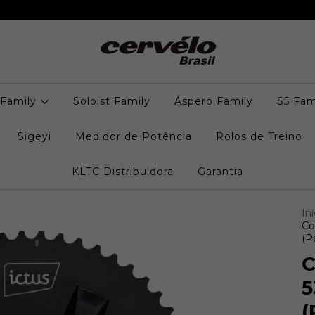
 Family
Soloist Family
Áspero Family
S5 Fam
Sigeyi
Medidor de Potência
Rolos de Treino
KLTC Distribuidora
Garantia
Iní
Co
(P
C
5
(