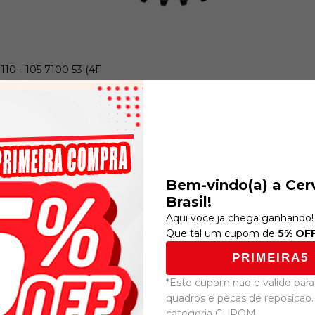
110 - 105 7100 53 (4F
Assimétrica 39
Bem-vindo(a) a Cer
Brasil!
Lançamentos
Aqui voce ja chega ganhando!
Recomendado por SmartHint
Que tal um cupom de
5% OF
PRIMEIRA5
*Este cupom nao e valido para 
28
%
quadros e pecas de reposicao.
OFF
categoria CUPOM.