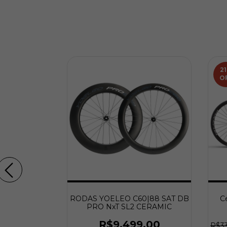
21
O
ISC - RODAS
RODAS YOELEO C60|88 SAT DB
Ce
NO
PRO NxT SL2 CERAMIC
9,00
R$9.499,00
R$3