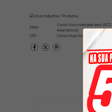
Coroa Ictus indexada aero BCD 
3990
Assimétrico)
1231
Coroa Ictus Indexada BCD 110 