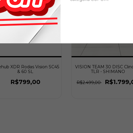
ehub XDR Rodas Vision SC45
VISION TEAM 30 DISC Clin
& 60 SL
TLR - SHIMANO
R$799,00
R$1.799,
R$2.499,00