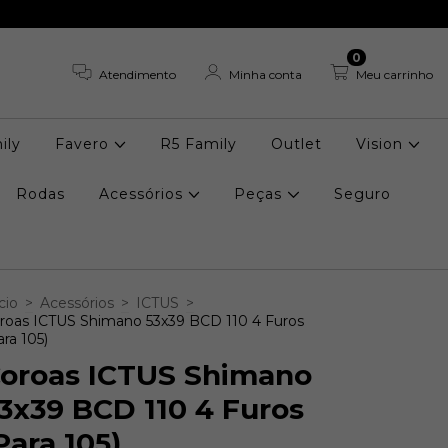
0
Atendimento
Minha conta
Meu carrinho
ily
Favero
R5 Family
Outlet
Vision
Rodas
Acessórios
Peças
Seguro
cio
>
Acessórios
>
ICTUS
>
roas ICTUS Shimano 53x39 BCD 110 4 Furos
ara 105)
oroas ICTUS Shimano
3x39 BCD 110 4 Furos
Para 105)