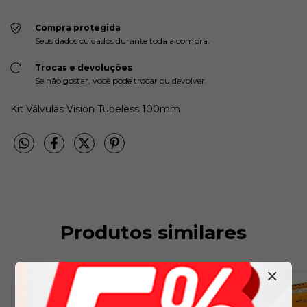
Compra protegida
Seus dados cuidados durante toda a compra.
Trocas e devoluções
Se não gostar, você pode trocar ou devolver.
Kit Válvulas Vision Tubeless 100mm
Produtos similares
✕