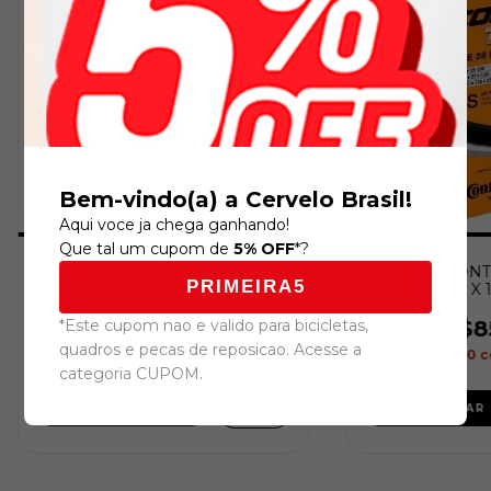
Bem-vindo(a) a Cervelo Brasil!
Aqui voce ja chega ganhando!
Que tal um cupom de
5% OFF
*?
CAMARA CONTINENTAL TOUR
CAMARA CONT
PRIMEIRA5
28 - [700 X 28/37 - S42]
28 - [700 X 
*Este cupom nao e valido para bicicletas,
R$79,00
R$8
quadros e pecas de reposicao. Acesse a
R$72,68
com
Boleto
R$78,20
c
categoria CUPOM.