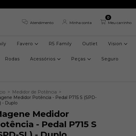
0
Atendimento
Minha conta
Meu carrinho
ily
Favero
R5 Family
Outlet
Vision
Rodas
Acessórios
Peças
Seguro
cio
>
Medidor de Potência
>
gene Medidor Potência - Pedal P715 S (SPD-
) - Duplo
agene Medidor
otência - Pedal P715 S
SPD-SL) - Duplo