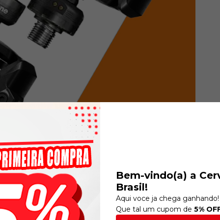
Bem-vindo(a) a Cer
Brasil!
Aqui voce ja chega ganhando!
Que tal um cupom de
5% OF