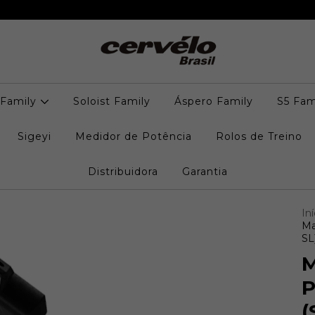
 Family
Soloist Family
Áspero Family
S5 Fam
Sigeyi
Medidor de Potência
Rolos de Treino
Distribuidora
Garantia
Iní
Ma
SL
M
P
(