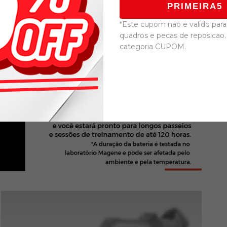
PRIMEIRA5
*Este cupom nao e valido para 
quadros e pecas de reposicao.
categoria CUPOM.