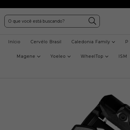
Início
Cervélo Brasil
Caledonia Family
P
Magene
Yoeleo
WheelTop
ISM