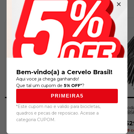
Produtos similares
✕
Bem-vindo(a) a Cervelo Brasil!
Aqui voce ja chega ganhando!
Que tal um cupom de
5% OFF
*?
PRIMEIRA5
*Este cupom nao e valido para bicicletas,
Rolamento Roda Dianteira
Raio para Rod
Magene Exar Pro
DB58
quadros e pecas de reposicao. Acesse a
categoria CUPOM.
R$169,00
R$2
R$155,48
com
Boleto
R$26,68
c