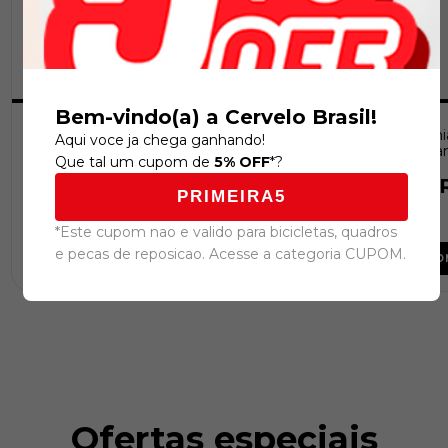
Bem-vindo(a) a Cervelo Brasil!
RODAS YOELEO C60|88 SAT DB
Cervélo Caledonia
Aqui voce ja chega ganhando!
PRO NxT SL2 CERAMIC
(Ta
Que tal um cupom de
5% OFF
*?
R$9.499,00
R$33.999,00
PRIMEIRA5
*Este cupom nao e valido para bicicletas, quadros
e pecas de reposicao. Acesse a categoria CUPOM.
COMPRAR
CO
Ofertas especiais