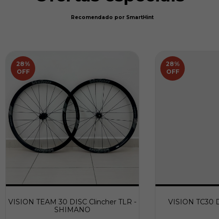
Recomendado por SmartHint
28
%
28
%
OFF
OFF
VISION TEAM 30 DISC Clincher TLR -
VISION TC30 
SHIMANO