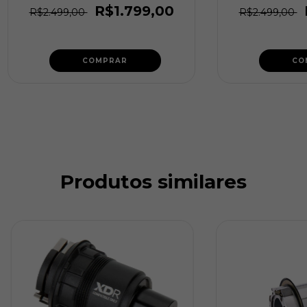
R$1.799,00
R$2.499,00
R$2.499,00
COMPRAR
CO
Produtos similares