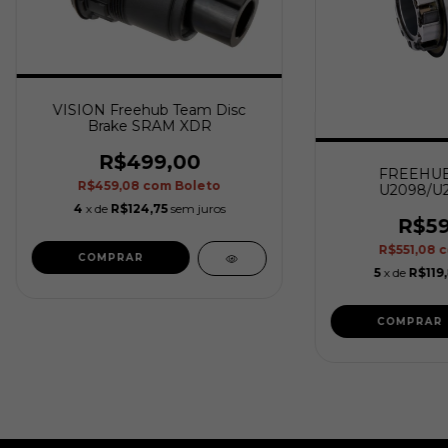
VISION Freehub Team Disc
Brake SRAM XDR
R$499,00
FREEHUB
R$459,08
com
Boleto
U2098/U2
4
x de
R$124,75
sem juros
R$59
R$551,08
5
x de
R$119