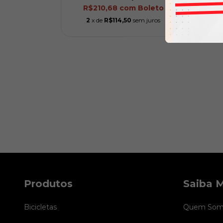
R$210,68
com
Boleto
m juros
2
x de
R$114,50
sem juros
Produtos
Saiba M
Bicicletas
Quem Som