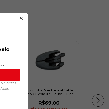
✕
velo
F
*?
bicicletas,
 Acesse a
en
Downtube Mechanical Cable
o
Stop / Hydraulic House Guide
R$69,00
R$63,48
com
Boleto