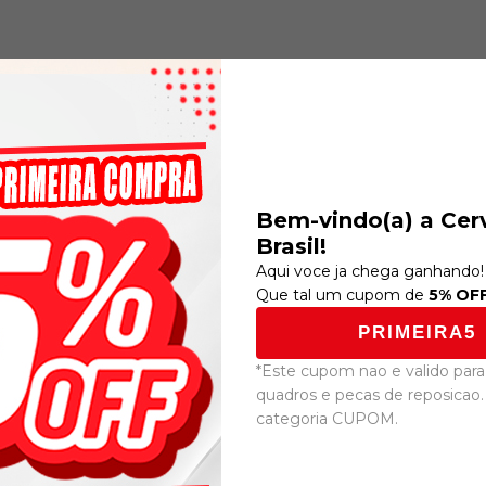
Produtos similares
Bem-vindo(a) a Cer
Brasil!
Aqui voce ja chega ganhando!
Que tal um cupom de
5% OF
PRIMEIRA5
*Este cupom nao e valido para 
quadros e pecas de reposicao.
Movimento Central Tok
Downtube Cable Guide
Ninja BB-Right - Shiman
categoria CUPOM.
Mechanical & Electronic) -
Modelo S3 Disc
R$649,00
R$85,00
R$597,08
com
Boleto
R$78,20
com
Boleto