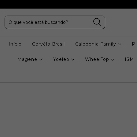
Início
Cervélo Brasil
Caledonia Family
P
Magene
Yoeleo
WheelTop
ISM