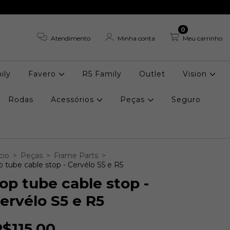
0
Atendimento
Minha conta
Meu carrinho
ily
Favero
R5 Family
Outlet
Vision
Rodas
Acessórios
Peças
Seguro
cio
>
Peças
>
Frame Parts
>
p tube cable stop - Cervélo S5 e R5
op tube cable stop -
ervélo S5 e R5
R$115,00