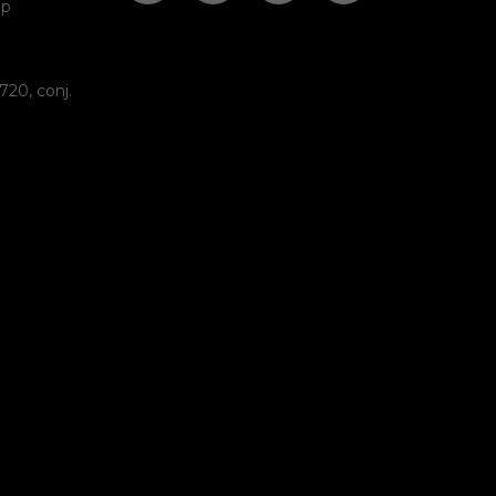
pp
720, conj.