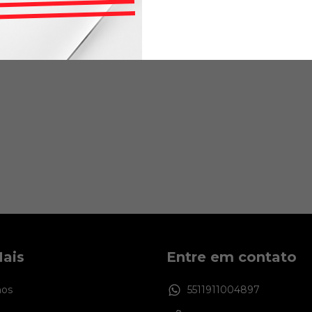
6
x de
R$108,17
sem juros
ais
Entre em contato
os
5511911004897