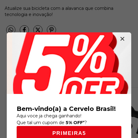
Atualize sua bicicleta com a alavanca que combina
tecnologia e inovação!
✕
Produtos similares
ESGOTADO
Bem-vindo(a) a Cervelo Brasil!
Aqui voce ja chega ganhando!
Que tal um cupom de
5% OFF
*?
PRIMEIRA5