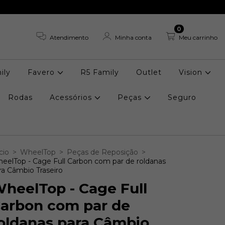
0
Atendimento
Minha conta
Meu carrinho
ily
Favero
R5 Family
Outlet
Vision
Rodas
Acessórios
Peças
Seguro
cio
>
WheelTop
>
Peças de Reposição
>
eelTop - Cage Full Carbon com par de roldanas
ra Câmbio Traseiro
heelTop - Cage Full
arbon com par de
oldanas para Câmbio