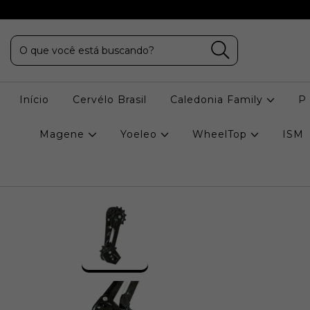
Início
Cervélo Brasil
Caledonia Family
P
Magene
Yoeleo
WheelTop
ISM