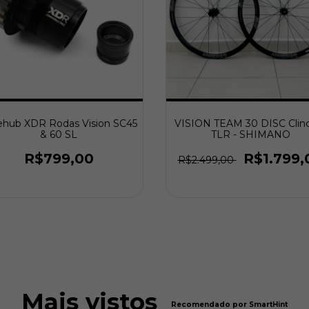
ehub XDR Rodas Vision SC45
VISION TEAM 30 DISC Clin
& 60 SL
TLR - SHIMANO
R$799,00
R$1.799,
R$2.499,00
Mais vistos
Recomendado por SmartHint