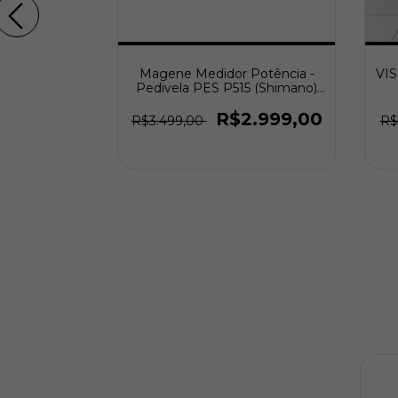
DS CUSTOM
Magene Medidor Potência -
VIS
 (Tam. 58)
Pedivela PES P515 (Shimano)
(sem Coroa)
6.999,00
R$2.999,00
R$3.499,00
R$