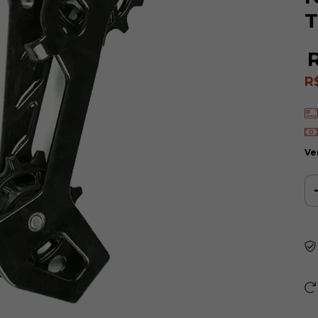
T
R
Ve