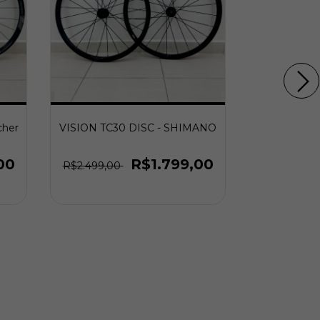
cher
VISION TC30 DISC - SHIMANO
VISION TEAM
Pu
00
R$1.799,00
R$2.499,00
R$2.499,0