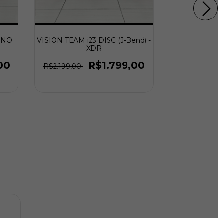
ANO
VISION TEAM i23 DISC (J-Bend) -
VISION TEAM
XDR
Pu
00
R$1.799,00
R$2.199,00
R$2.499,0