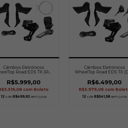
Câmbios Eletrônicos
Câmbios Eletrônicos
eelTop Road EDS TX (Rim
WheelTop Road EDS TX (D
Brake)
Brake)
R$5.999,00
R$6.499,00
R$5.519,08
com
Boleto
R$5.979,08
com
Bolet
12
x de
R$499,92
sem juros
12
x de
R$541,58
sem juros