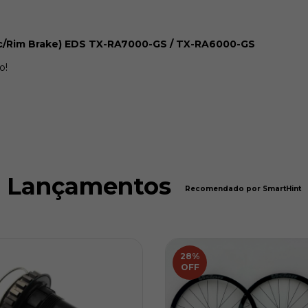
sc/Rim Brake) EDS TX-RA7000-GS / TX-RA6000-GS
o!
Lançamentos
Recomendado por SmartHint
28
%
OFF