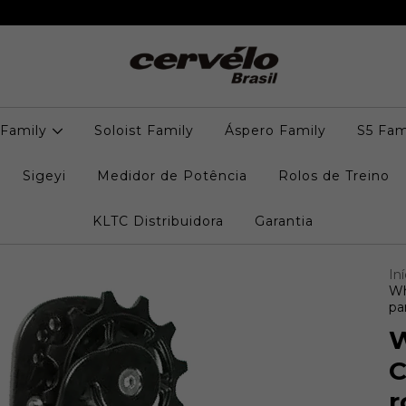
 Family
Soloist Family
Áspero Family
S5 Fam
Sigeyi
Medidor de Potência
Rolos de Treino
KLTC Distribuidora
Garantia
Iní
Wh
pa
W
C
r