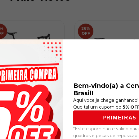
%
26
%
FF
OFF
Bem-vindo(a) a Cer
Brasil!
Aqui voce ja chega ganhando!
Que tal um cupom de
5% OF
rvélo Caledonia Rival eTap
Cervélo Áspero Rival XPLR 
Glacier (Tam. 58)
AXS 1 Satin Black (Tam. 5
PRIMEIRA5
R$26.999,00
R$27.999
3.999,00
R$37.999,00
*Este cupom nao e valido para 
quadros e pecas de reposicao.