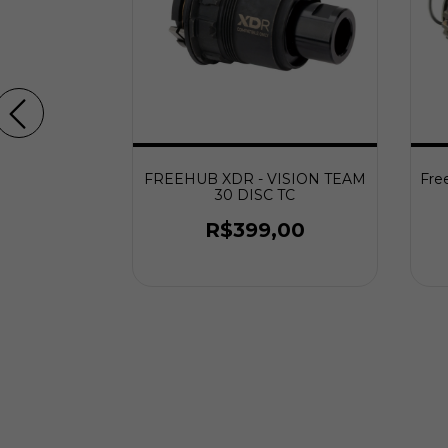
SC (J-Bend) -
FREEHUB XDR - VISION TEAM
Fre
30 DISC TC
.799,00
R$399,00