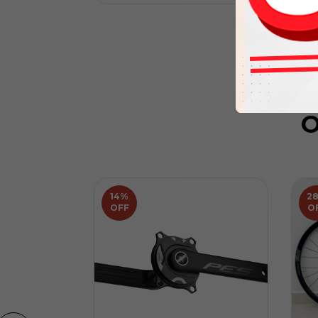
O
14
%
2
OFF
O