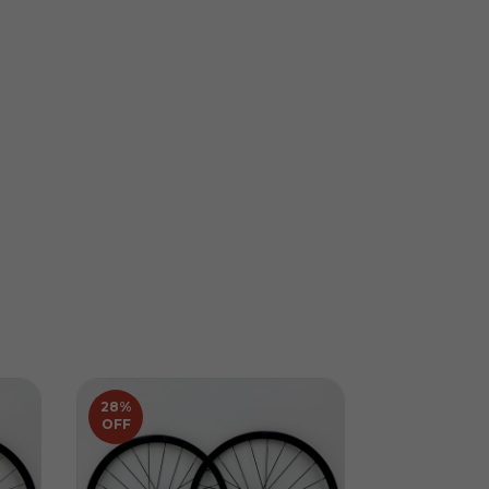
28
%
20
%
OFF
OFF