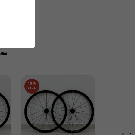
Hint
18
%
20
%
OFF
OFF