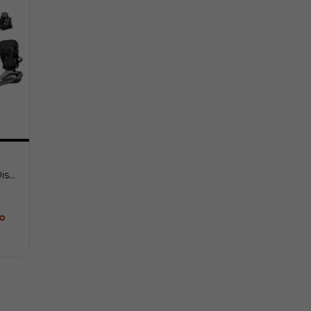
isc
o