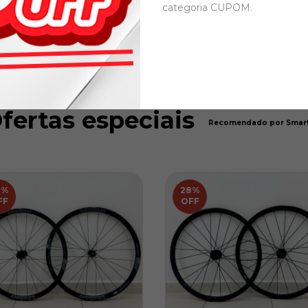
categoria CUPOM.
fertas especiais
Recomendado por Smart
8
%
28
%
FF
OFF