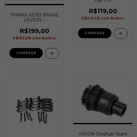
U2132/U2152/U2172 MW695
R$119,00
TRIMAX AERO BRAKE
R$109,48
com
Boleto
LEVERS -
CABOS/CONDUÍTES
R$199,00
R$183,08
com
Boleto
VISION Freehub Team