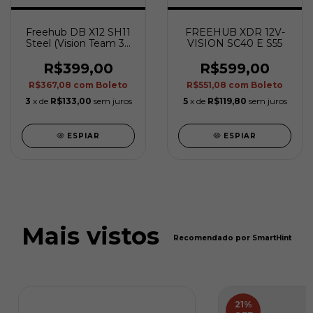
Freehub DB X12 SH11
FREEHUB XDR 12V-
Steel (Vision Team 30
VISION SC40 E S55
e Team 30 i23)
U2140/U2138 EL359
R$399,00
R$599,00
R$367,08
com
Boleto
R$551,08
com
Boleto
3
x de
R$133,00
sem juros
5
x de
R$119,80
sem juros
ESPIAR
ESPIAR
Mais vistos
Recomendado por SmartHint
21
%