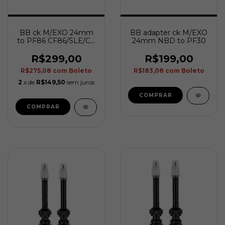
BB ck M/EXO 24mm
BB adapter ck M/EXO
to PF86 CF86/SLE/CZ
24mm NBD to PF30
(plastic)
R$299,00
R$199,00
R$275,08
com
Boleto
R$183,08
com
Boleto
2
x de
R$149,50
sem juros