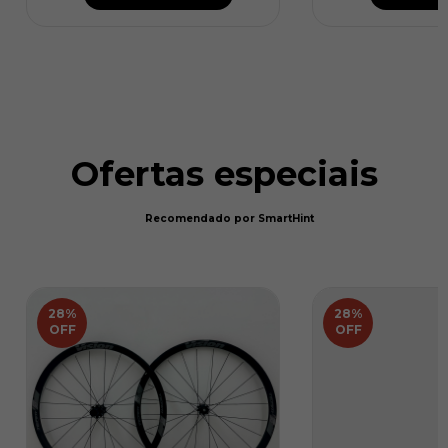
Ofertas especiais
Recomendado por SmartHint
28
%
28
%
OFF
OFF