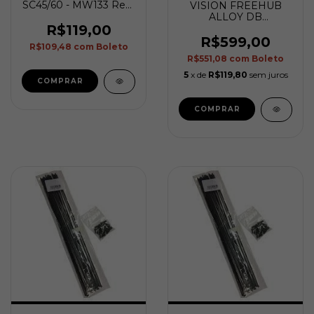
SC45/60 - MW133 Rear
VISION FREEHUB
Hub End Caps -
ALLOY DB
Shimano
R$119,00
SC40/55 XDR
R$599,00
R$109,48
com
Boleto
R$551,08
com
Boleto
5
x de
R$119,80
sem juros