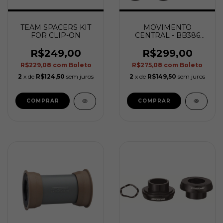
TEAM SPACERS KIT
MOVIMENTO
FOR CLIP-ON
CENTRAL - BB386
EVO P/PF30
PF6000/CZ
R$249,00
R$299,00
R$229,08
com
Boleto
R$275,08
com
Boleto
2
x de
R$124,50
sem juros
2
x de
R$149,50
sem juros