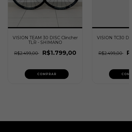
VISION TEAM 30 DISC Clincher
VISION TC30 DI
TLR - SHIMANO
R$1.799,00
R
R$2.499,00
R$2.499,00
COMPRAR
COM