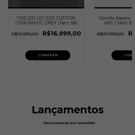
YOELEO G21 EDS CUSTOM
Cervélo Áspero R
CHROMATIC GREY (Tam. 58)
AXS 1 Satin Bl
R$16.999,00
R
R$19.999,00
R$37.999,00
COMPRAR
COM
Lançamentos
Recomendado por SmartHint