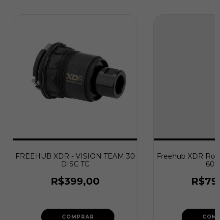
FREEHUB XDR - VISION TEAM 30
Freehub XDR Roda
DISC TC
60 
R$399,00
R$79
COMPRAR
COM