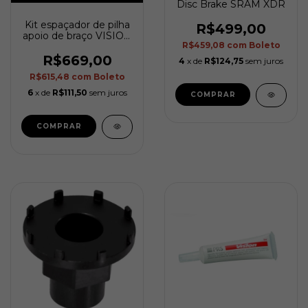
Disc Brake SRAM XDR
Kit espaçador de pilha
R$499,00
apoio de braço VISION
R$459,08
com
Boleto
TRIATHLON Trimax
carbono clip-on
R$669,00
4
x de
R$124,75
sem juros
R$615,48
com
Boleto
6
x de
R$111,50
sem juros