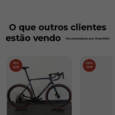
O que outros clientes
estão vendo
Recomendado por SmartHint
15
%
26
%
OFF
OFF