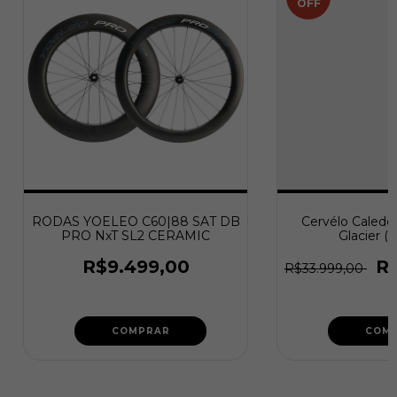
OFF
RODAS YOELEO C60|88 SAT DB
Cervélo Caledon
PRO NxT SL2 CERAMIC
Glacier (
R$9.499,00
R
R$33.999,00
COMPRAR
COM