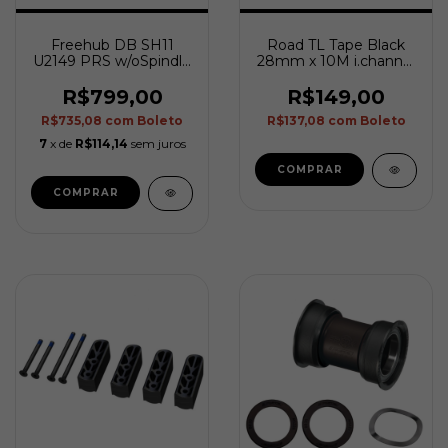
Freehub DB SH11
Road TL Tape Black
U2149 PRS w/oSpindle
28mm x 10M i.channel
EL401
21mm ME438
R$799,00
R$149,00
R$735,08
com
Boleto
R$137,08
com
Boleto
7
x de
R$114,14
sem juros